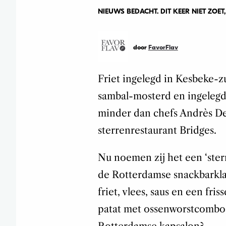
NIEUWS BEDACHT. DIT KEER NIET ZOE
door
FavorFlav
Friet ingelegd in Kesbeke-z
sambal-mosterd en ingelegd
minder dan chefs Andrès De
sterrenrestaurant Bridges.
Nu noemen zij het een ‘sterr
de Rotterdamse snackbarklas
friet, vlees, saus en een fr
patat met ossenworstcombo