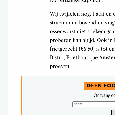
Rotterdamse kapsalon?
Wij twijfelen nog. Patat e
structuur en bovendien vrag
ossenworst niet stiekem gaa
proberen kan altijd. Ook in
frietgerecht (€6,50) is tot 
Bistro, Frietboutique Amst
proeven.
GEEN FO
Ontvang ee