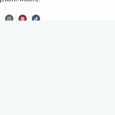
NIEUWS
FOOD TOP 100 2018
 BAUT DE FAVORFLAV FOOD TOP 100 2018
 JOU NIET ONTBREKEN IN DE LIJST?
rs in de wereld van eten en drinken