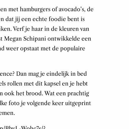
len met hamburgers of avocado’s, de
n dat jij een echte foodie bent is
ken. Verf je haar in de kleuren van
ist Megan Schipani ontwikkelde een
nd weer opstaat met de populaire
rience? Dan mag je eindelijk in bed
s rollen met dit kapsel en je hebt
m ook het brood. Wat een prachtig
elke foto je volgende keer uitgeprint
nemen.
/p/BbvL-Wohc7s/?