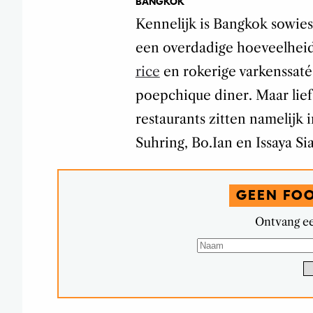
BANGKOK
Kennelijk is Bangkok sowieso
een overdadige hoeveelhei
rice
en rokerige varkenssaté
poepchique diner. Maar liefs
restaurants zitten namelij
Suhring, Bo.Ian en Issaya Si
GEEN FO
Ontvang ee