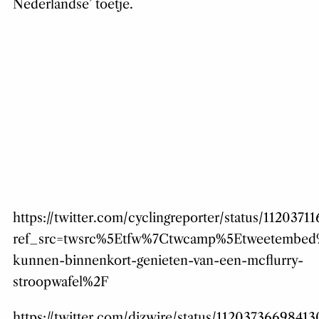
Nederlandse’ toetje.
https://twitter.com/cyclingreporter/status/1120371
ref_src=twsrc%5Etfw%7Ctwcamp%5Etweetembed%
kunnen-binnenkort-genieten-van-een-mcflurry-
stroopwafel%2F
https://twitter.com/dizwire/status/1120373669841