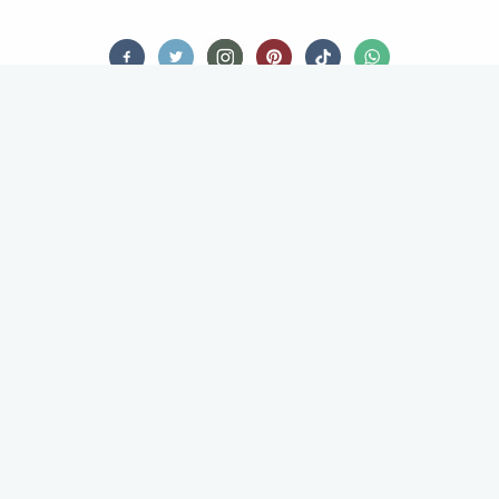
DRINKS
TRENTODOC: HET ITALIAANSE
ANTWOORD OP CHAMPAGNE