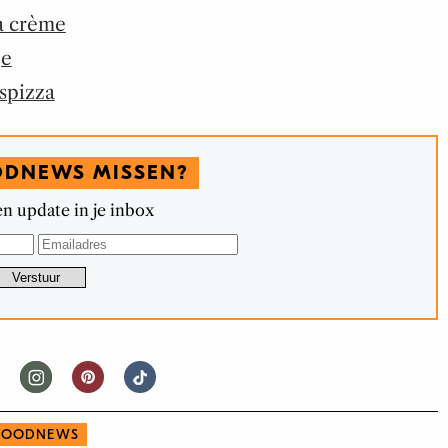
la crème
je
spizza
ODNEWS MISSEN?
n update in je inbox
FOODNEWS