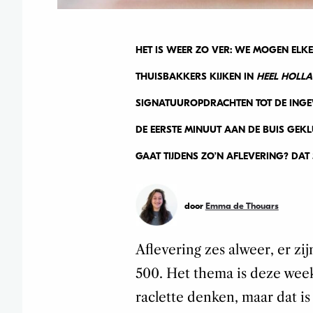
HET IS WEER ZO VER: WE MOGEN ELK
THUISBAKKERS KIJKEN IN
HEEL HOLL
SIGNATUUROPDRACHTEN TOT DE INGEW
DE EERSTE MINUUT AAN DE BUIS GEKL
GAAT TIJDENS ZO’N AFLEVERING? DAT 
door
Emma de Thouars
Aflevering zes alweer, er zi
500. Het thema is deze wee
raclette denken, maar dat i