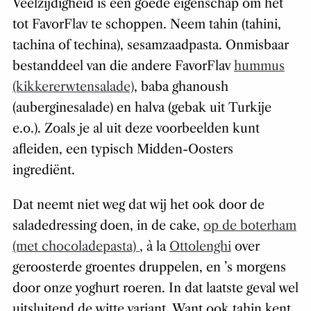
Veelzijdigheid is een goede eigenschap om het
tot FavorFlav te schoppen. Neem tahin (tahini,
tachina of techina), sesamzaadpasta. Onmisbaar
bestanddeel van die andere FavorFlav
hummus
(kikkererwtensalade)
, baba ghanoush
(auberginesalade) en halva (gebak uit Turkije
e.o.). Zoals je al uit deze voorbeelden kunt
afleiden, een typisch Midden-Oosters
ingrediënt.
Dat neemt niet weg dat wij het ook door de
saladedressing doen, in de cake,
op de boterham
(met chocoladepasta)
, à la
Ottolenghi
over
geroosterde groentes druppelen, en ’s morgens
door onze yoghurt roeren. In dat laatste geval wel
uitsluitend de witte variant. Want ook tahin kent