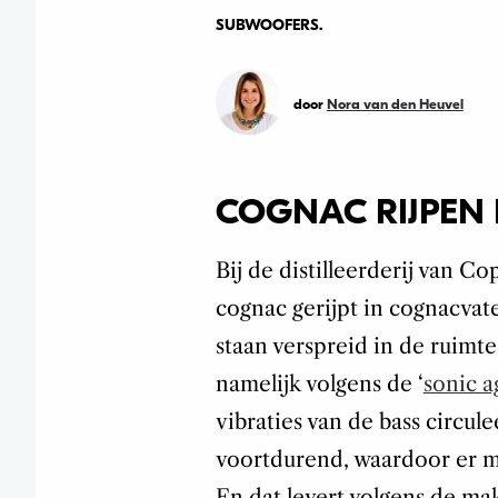
SUBWOOFERS.
door
Nora van den Heuvel
COGNAC RIJPEN
Bij de distilleerderij van 
cognac gerijpt in cognacvate
staan verspreid in de ruimte
namelijk volgens de ‘
sonic 
vibraties van de bass circule
voortdurend, waardoor er m
En dat levert volgens de mak