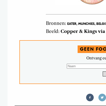
Bronnen:
EATER, MUNCHIES, BEL
Beeld:
Copper & Kings vi
GEEN FO
Ontvang ee