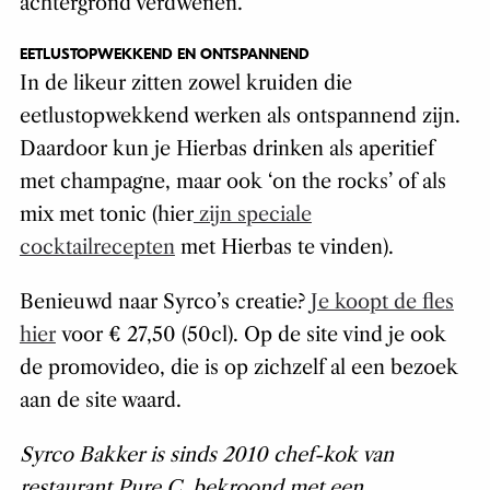
achtergrond verdwenen.
EETLUSTOPWEKKEND EN ONTSPANNEND
In de likeur zitten zowel kruiden die
eetlustopwekkend werken als ontspannend zijn.
Daardoor kun je Hierbas drinken als aperitief
met champagne, maar ook ‘on the rocks’ of als
mix met tonic (hier
zijn speciale
cocktailrecepten
met Hierbas te vinden).
Benieuwd naar Syrco’s creatie?
Je koopt de fles
hier
voor € 27,50 (50cl). Op de site vind je ook
de promovideo, die is op zichzelf al een bezoek
aan de site waard.
Syrco Bakker is sinds 2010 chef-kok van
restaurant Pure C, bekroond met een