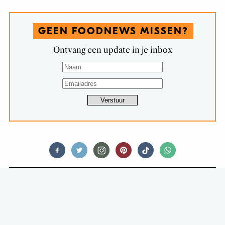
GEEN FOODNEWS MISSEN?
Ontvang een update in je inbox
FOODNEWS
DA’S LEKKER: TONY’S
CHOCOLONELY LANCEERT
(ALWEER!) EEN NIEUWE REEP