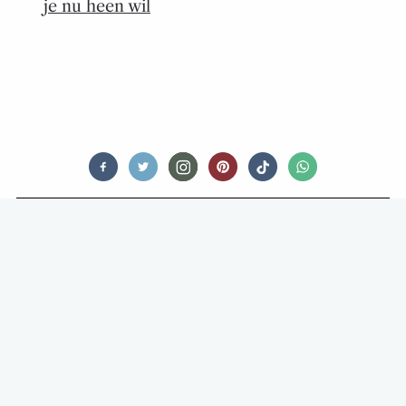
je nu heen wil
FEED ME SWEET
MAGISCH BAKKEN MET HET
HARRY POTTER BAKBOEK (PLUS:
RECEPT VOOR DE LEKKERSTE
STROPDAS KOEKJES)