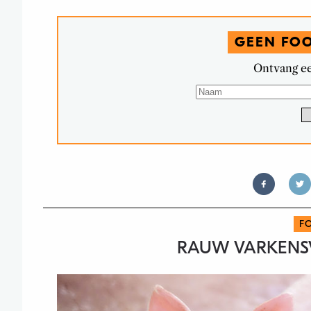
GEEN FO
Ontvang ee
F
RAUW VARKENSV