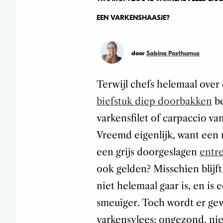
EEN VARKENSHAASJE?
door
Sabina Posthumus
Terwijl chefs helemaal ove
biefstuk diep doorbakken
be
varkensfilet of carpaccio va
Vreemd eigenlijk, want een 
een grijs doorgeslagen
entr
ook gelden? Misschien blijft 
niet helemaal gaar is, en is 
smeuïger. Toch wordt er ge
varkensvlees: ongezond, nie