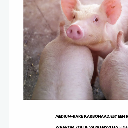
MEDIUM-RARE KARBONAADJES? EEN RO
WAAROM ZOU JE VARKENSVLEES EIGENL