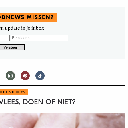
ODNEWS MISSEN?
n update in je inbox
OOD STORIES
LEES, DOEN OF NIET?