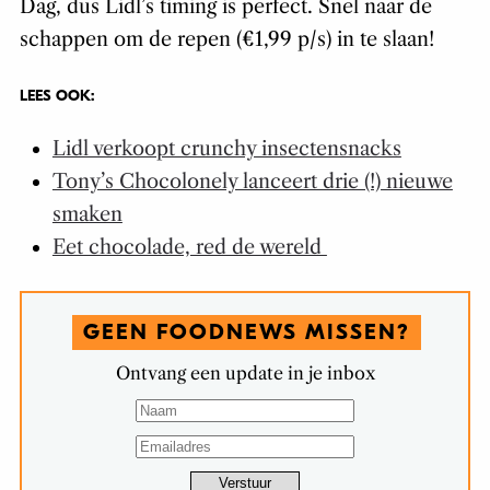
Dag, dus Lidl’s timing is perfect. Snel naar de
schappen om de repen (€1,99 p/s) in te slaan!
LEES OOK:
Lidl verkoopt crunchy insectensnacks
Tony’s Chocolonely lanceert drie (!) nieuwe
smaken
Eet chocolade, red de wereld
GEEN FOODNEWS MISSEN?
Ontvang een update in je inbox