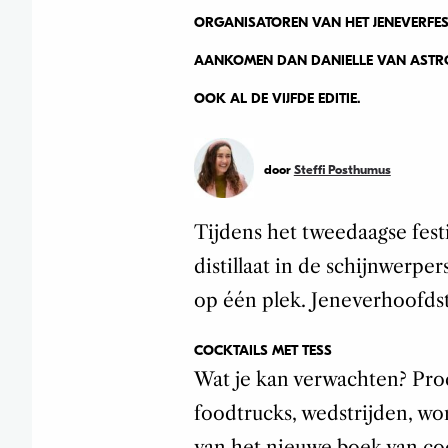
ORGANISATOREN VAN HET JENEVERFES
AANKOMEN DAN DANIELLE VAN ASTROT
OOK AL DE VIJFDE EDITIE.
door
Steffi Posthumus
Tijdens het tweedaagse fest
distillaat in de schijnwerper
op één plek. Jeneverhoofds
COCKTAILS MET TESS
Wat je kan verwachten? Proe
foodtrucks, wedstrijden, wo
van het nieuwe boek van co