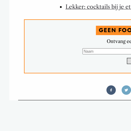
Lekker: cocktails bij je e
GEEN FO
Ontvang ee
HENK SCHIFFMAC