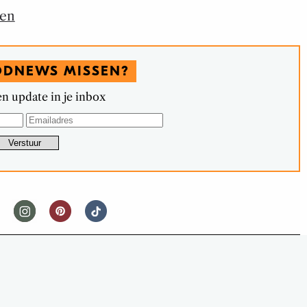
ten
ODNEWS MISSEN?
n update in je inbox
FOODNEWS
HER ONTWERPT KOKSMES