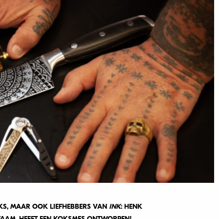
S, MAAR OOK LIEFHEBBERS VAN
INK
: HENK
AAM, HEEFT EEN KOKSMES ONTWORPEN!