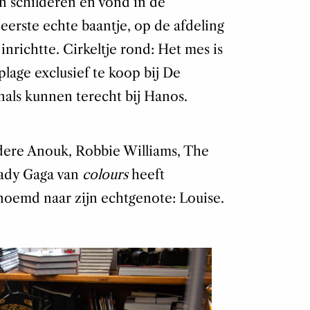
n schilderen en vond in de
eerste echte baantje, op de afdeling
inrichtte. Cirkeltje rond: Het mes is
lage exclusief te koop bij De
nals kunnen terecht bij Hanos.
dere Anouk, Robbie Williams, The
Lady Gaga van
colours
heeft
noemd naar zijn echtgenote: Louise.