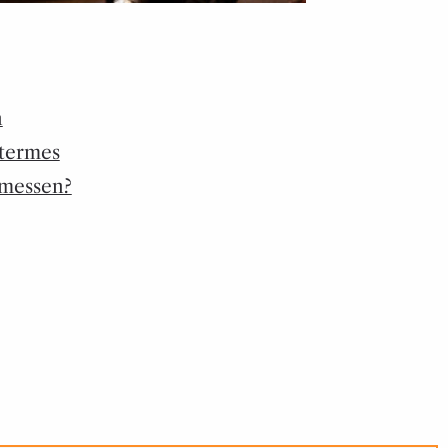
n
termes
 messen?