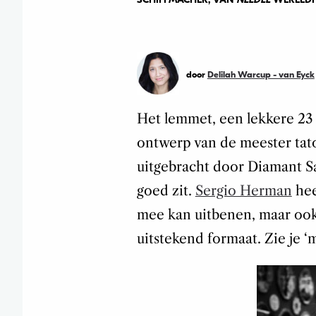
door
Delilah Warcup - van Eyck
Het lemmet, een lekkere 23 
ontwerp van de meester tat
uitgebracht door Diamant Sa
goed zit.
Sergio Herman
hee
mee kan uitbenen, maar ook 
uitstekend formaat. Zie je ‘