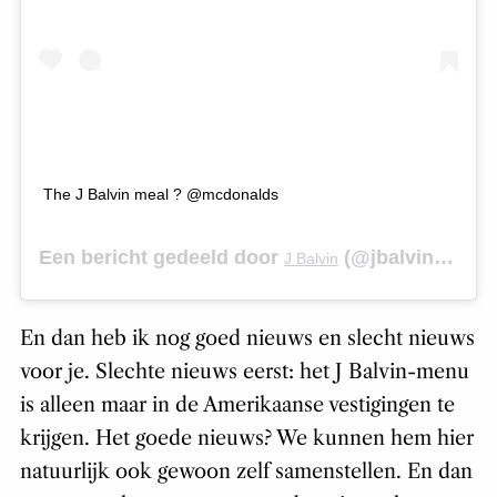
The J Balvin meal ? @mcdonalds
Een bericht gedeeld door
(@jbalvin) op
J Balvin
5 
En dan heb ik nog goed nieuws en slecht nieuws
voor je. Slechte nieuws eerst: het J Balvin-menu
is alleen maar in de Amerikaanse vestigingen te
krijgen. Het goede nieuws? We kunnen hem hier
natuurlijk ook gewoon zelf samenstellen. En dan