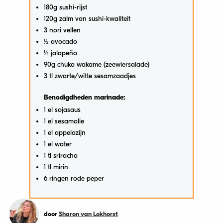
180g sushi-rijst
120g zalm van sushi-kwaliteit
3 nori vellen
½ avocado
½ jalapeño
90g chuka wakame (zeewiersalade)
3 tl zwarte/witte sesamzaadjes
Benodigdheden marinade:
1 el sojasaus
1 el sesamolie
1 el appelazijn
1 el water
1 tl sriracha
1 tl mirin
6 ringen rode peper
door
Sharon van Lokhorst