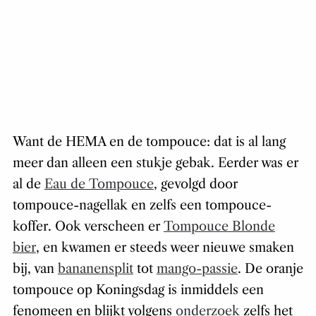
Want de HEMA en de tompouce: dat is al lang
meer dan alleen een stukje gebak. Eerder was er
al de
Eau de Tompouce
, gevolgd door
tompouce-nagellak en zelfs een tompouce-
koffer. Ook verscheen er
Tompouce Blonde
bier
, en kwamen er steeds weer nieuwe smaken
bij, van
bananensplit
tot
mango-passie
. De oranje
tompouce op Koningsdag is inmiddels een
fenomeen en blijkt volgens
onderzoek
zelfs het