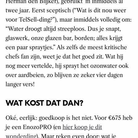
Herman den Blijker), gebruikt ‘m inmiddels al
twee jaar. Eerst sceptisch (“Wat is dit nou weer
voor TelSell-ding?”), maar inmiddels volledig om:
“Water droogt altijd streeploos. Dus je snapt,
glaswerk, onze glazen bar, borden; alles krijgt
een paar spraytjes.” Als zelfs de meest kritische
chefs fan zijn, weet je dat het goed zit. Wat hij
nog meer vertelde, hij sprayt het ozonwater ook
over aardbeien, zo blijven ze zeker vier dagen
langer vers!
WAT KOST DAT DAN?
Oké, eerlijk: goedkoop is het niet. Voor €675 heb
je een EnozoPRO (en
hier koop je dit
wonderding
). Maar reken even door: wat je