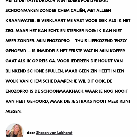
HET IS DE NATTE DROOM VAN IEDERE POETSFREAK:
SCHOONMAKEN ZONDER CHEMICALIËN, MET ALLEEN
KRAANWATER. JE VERKLAART ME VAST VOOR GEK ALS IK HET
ZEG, MAAR HET KAN ECHT. EN STERKER NOG: IK KAN NIET
MEER ZONDER. MIJN ENOZOPRO – THUIS LIEFKOZEND ‘ENZO’
GENOEMD – IS INMIDDELS HET EERSTE WAT IN MIJN KOFFER
GAAT ALS IK OP REIS GA. VOOR IEDEREEN DIE HOUDT VAN
BLINKEND SCHONE SPULLEN, MAAR GEEN ZIN HEEFT IN EEN
WOLK VAN CHEMISCHE DAMPEN: JE WIL DIT OOK. DE
ENOZOPRO IS DÉ SCHOONMAAKHACK WAAR JE NOG NOOIT
VAN HEBT GEHOORD, MAAR DIE JE STRAKS NOOIT MEER KUNT
MISSEN.
door
Sharon van Lokhorst