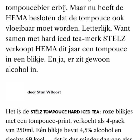
tompoucebier erbij. Maar nu heeft de
HEMA besloten dat de tompouce ook
vloeibaar moet worden. Letterlijk. Want
samen met hard iced tea-merk STËLZ
verkoopt HEMA dit jaar een tompouce
in een blikje. En ja, er zit gewoon
alcohol in.
door
Stan WBoost
Het is de
: roze blikjes
STËLZ TOMPOUCE HARD ICED TEA
met een tompouce-print, verkocht als 4-pack
van 250ml. Eén blikje bevat 4,5% alcohol en
slechts 69 kcal — dat is dus minder dan een glas