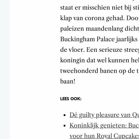
staat er misschien niet bij s
klap van corona gehad. Door
paleizen maandenlang dicht.
Buckingham Palace jaarlijks 
de vloer. Een serieuze stre
koningin dat wel kunnen h
tweehonderd banen op de to
baan!
LEES OOK:
Dé guilty pleasure van Q
Koninklijk genieten: Bu
voor hun Royal Cupcake