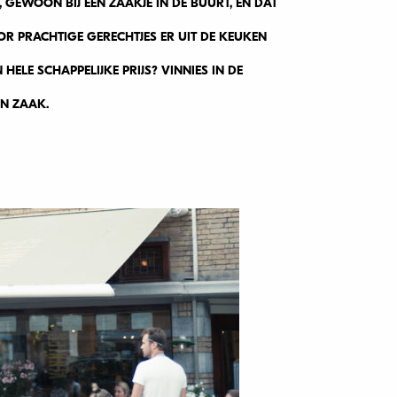
N, GEWOON BIJ EEN ZAAKJE IN DE BUURT, EN DAT
OR PRACHTIGE GERECHTJES ER UIT DE KEUKEN
ELE SCHAPPELIJKE PRIJS? VINNIES IN DE
’N ZAAK.