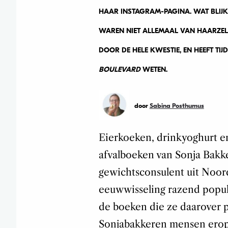
HAAR INSTAGRAM-PAGINA. WAT BLIJ
WAREN NIET ALLEMAAL VAN HAARZELF
DOOR DE HELE KWESTIE, EN HEEFT TI
BOULEVARD
WETEN.
door
Sabina Posthumus
Eierkoeken, drinkyoghurt en
afvalboeken van Sonja Bakke
gewichtsconsulent uit Noo
eeuwwisseling razend popul
de boeken die ze daarover p
Sonjabakkeren mensen erop 