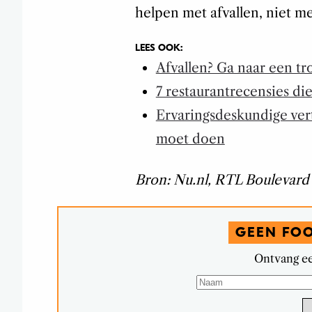
helpen met afvallen, niet m
LEES OOK:
Afvallen? Ga naar een tr
7 restaurantrecensies di
Ervaringsdeskundige vert
moet doen
Bron: Nu.nl, RTL Boulevard
GEEN FO
Ontvang ee