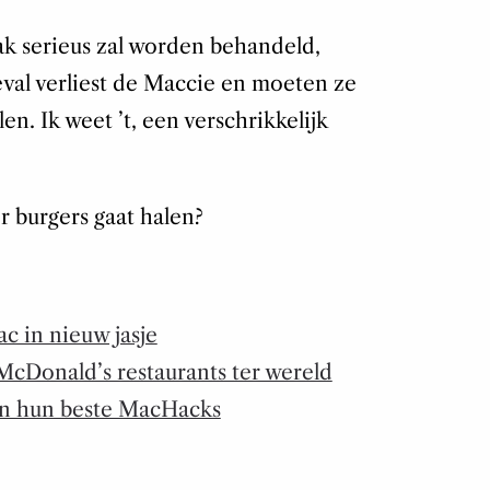
ak serieus zal worden behandeld,
eval verliest de Maccie en moeten ze
en. Ik weet ’t, een verschrikkelijk
 burgers gaat halen?
c in nieuw jasje
McDonald’s restaurants ter wereld
en hun beste MacHacks