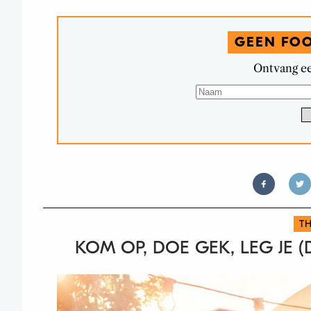
GEEN FO
Ontvang ee
TH
KOM OP, DOE GEK, LEG JE (