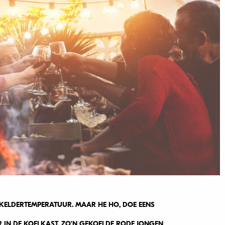
 KELDERTEMPERATUUR. MAAR HE HO, DOE EENS
R IN DE KOELKAST. ZO’N GEKOELDE RODE JONGEN