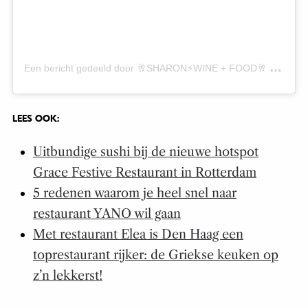
E
en bericht gedeeld door 🥂SHARON⚡️WINE + FOOD🥂 (@winerebelsharon)
LEES OOK:
Uitbundige sushi bij de nieuwe hotspot
Grace Festive Restaurant in Rotterdam
5 redenen waarom je heel snel naar
restaurant YANO wil gaan
Met restaurant Elea is Den Haag een
toprestaurant rijker: de Griekse keuken op
z’n lekkerst!