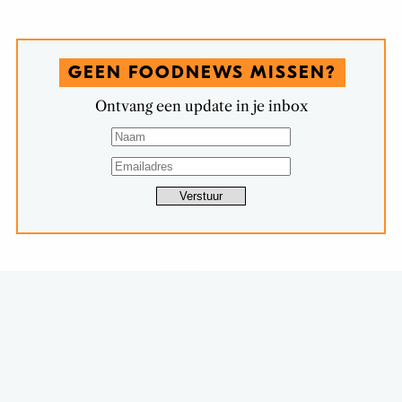
GEEN FOODNEWS MISSEN?
Ontvang een update in je inbox
FOOD STORIES
6X DINGEN DIE TE ASOCIAAL ZIJN
OM TE ETEN IN HET OPENBAAR
DEEL, #3