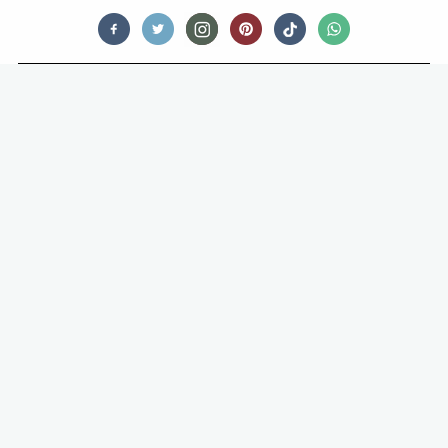
FOOD STORIES
RESTAURANTGAST DOET ZICH
VOOR ALS RECENSENT OM TE
KIJKEN OF HIJ BETERE BEDIENING
KRIJGT