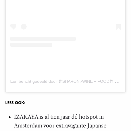
E
en bericht gedeeld door 🥂SHARON⚡️WINE + FOOD🥂 (@winerebelsharon)
LEES OOK:
IZAKAYA is al tien jaar dé hotspot in
Amsterdam voor extravagante Japanse