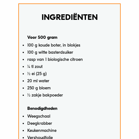
INGREDIËNTEN
Voor 500 gram
100 g koude boter, in blokjes
100 g witte basterdsuiker
rasp van 1 biologische citroen
1⁄4 tl zout
1⁄2 ei (25 g)
20 ml water
250 g bloem
1⁄2 zakje bakpoeder
Benodigdheden
Weegschaal
Deegkrabber
Keukenmachine
Vershoudfolie