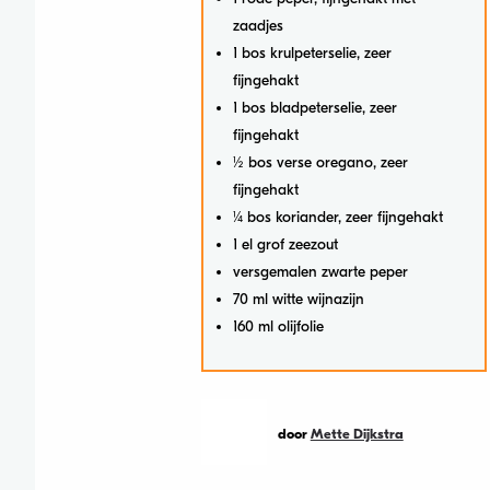
zaadjes
1 bos krulpeterselie, zeer
fijngehakt
1 bos bladpeterselie, zeer
fijngehakt
½ bos verse oregano, zeer
fijngehakt
¼ bos koriander, zeer fijngehakt
1 el grof zeezout
versgemalen zwarte peper
70 ml witte wijnazijn
160 ml olijfolie
door
Mette Dijkstra