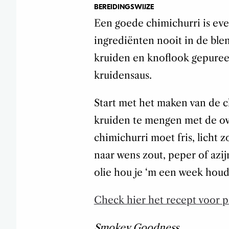
BEREIDINGSWIJZE
Een goede chimichurri is eve
ingrediënten nooit in de ble
kruiden en knoflook gepureer
kruidensaus.
Start met het maken van de c
kruiden te mengen met de ove
chimichurri moet fris, licht z
naar wens zout, peper of azij
olie hou je ‘m een week houd
Check hier het recept voor 
Smokey Goodness