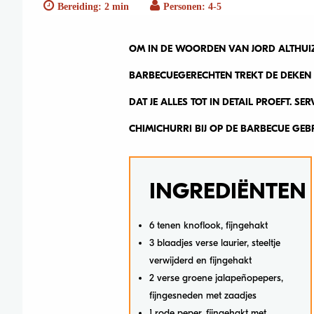
Bereiding: 2 min
Personen: 4-5
OM IN DE WOORDEN VAN JORD ALTHUIZEN
BARBECUEGERECHTEN TREKT DE DEKEN 
DAT JE ALLES TOT IN DETAIL PROEFT. SE
CHIMICHURRI BIJ OP DE BARBECUE GE
INGREDIËNTEN
6 tenen knoflook, fijngehakt
3 blaadjes verse laurier, steeltje
verwijderd en fijngehakt
2 verse groene jalapeñopepers,
fijngesneden met zaadjes
1 rode peper, fijngehakt met