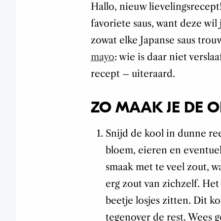
Hallo, nieuw lievelingsrecept
favoriete saus, want deze wil 
zowat elke Japanse saus trou
mayo
: wie is daar niet versla
recept – uiteraard.
ZO MAAK JE DE 
Snijd de kool in dunne re
bloem, eieren en eventuel
smaak met te veel zout, wa
erg zout van zichzelf. Het 
beetje losjes zitten. Dit 
tegenover de rest. Wees ge