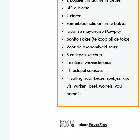
2 bosuien, in dunne ringetjes
140 g bloem
2 eieren
zonnebloemolie om in te bakken
Japanse mayonaise (Kewpie)
bonito flakes (te koop bij de toko)
Voor de okonomiyaki-saus:
3 eetlepels ketchup
1 eetlepel worcestersaus
1 theelepel sojasaus
+ vulling naar keuze, spekjes, kip,
vis, varken, beef, wortels, you
name it
door
FavorFlav