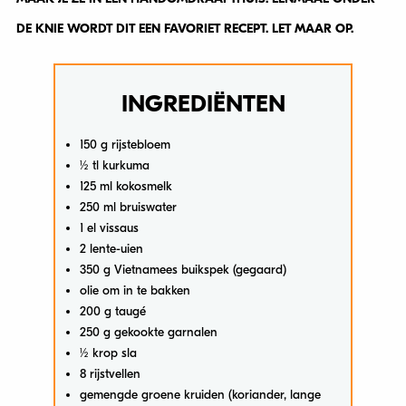
DE KNIE WORDT DIT EEN FAVORIET RECEPT. LET MAAR OP.
INGREDIËNTEN
150 g rijstebloem
½ tl kurkuma
125 ml kokosmelk
250 ml bruiswater
1 el vissaus
2 lente-uien
350 g Vietnamees buikspek (gegaard)
olie om in te bakken
200 g taugé
250 g gekookte garnalen
½ krop sla
8 rijstvellen
gemengde groene kruiden (koriander, lange