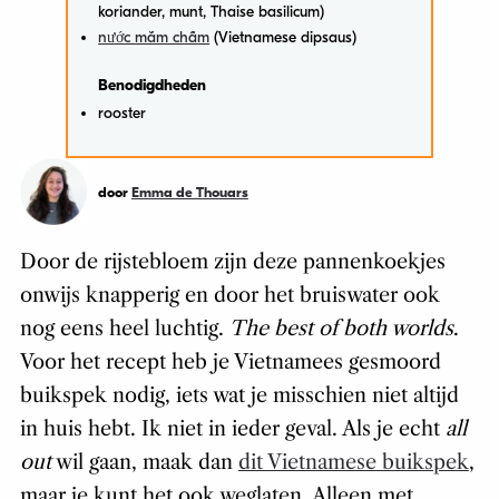
koriander, munt, Thaise basilicum)
nước mắm chấm
(Vietnamese dipsaus)
Benodigdheden
rooster
door
Emma de Thouars
Door de rijstebloem zijn deze pannenkoekjes
onwijs knapperig en door het bruiswater ook
nog eens heel luchtig.
The best of both worlds
.
Voor het recept heb je Vietnamees gesmoord
buikspek nodig, iets wat je misschien niet altijd
in huis hebt. Ik niet in ieder geval. Als je echt
all
out
wil gaan, maak dan
dit Vietnamese buikspek
,
maar je kunt het ook weglaten. Alleen met