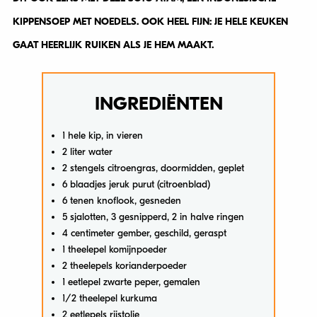
KIPPENSOEP MET NOEDELS. OOK HEEL FIJN: JE HELE KEUKEN
GAAT HEERLIJK RUIKEN ALS JE HEM MAAKT.
INGREDIËNTEN
1 hele kip, in vieren
2 liter water
2 stengels citroengras, doormidden, geplet
6 blaadjes jeruk purut (citroenblad)
6 tenen knoflook, gesneden
5 sjalotten, 3 gesnipperd, 2 in halve ringen
4 centimeter gember, geschild, geraspt
1 theelepel komijnpoeder
2 theelepels korianderpoeder
1 eetlepel zwarte peper, gemalen
1/2 theelepel kurkuma
2 eetlepels rijstolie