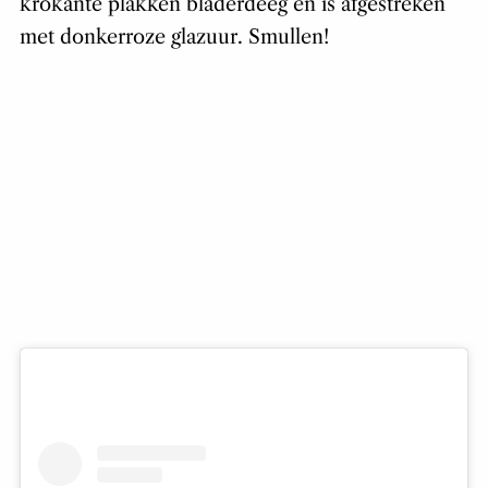
krokante plakken bladerdeeg en is afgestreken
met donkerroze glazuur. Smullen!