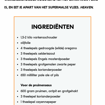
IS, EN EET JE APART VAN HET SUPERMALSE VLEES.
HEAVEN
.
INGREDIËNTEN
1,5-2 kilo varkensschouder
olijfolie
4 theelepels gedroogde (wilde) oregano
3 theelepels selderiezout
3 theelepels Engels mosterdpoeder
3 theelepels grofgemalen zwarte peper
3 theelepels korianderpoeder
650 milliliter pale ale of pils
Voor de pruimensaus
600 gram pruimen, ontpit en grofgehakt
3 theelepel korianderpoeder
1 theelepel cayennepeper