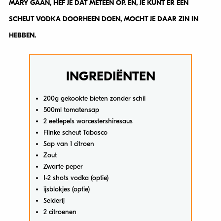
MARY GAAN, HEF JE DAT METEEN OP. EN, JE KUNT ER EEN
SCHEUT VODKA DOORHEEN DOEN, MOCHT JE DAAR ZIN IN
HEBBEN.
INGREDIËNTEN
200g gekookte bieten zonder schil
500ml tomatensap
2 eetlepels worcestershiresaus
Flinke scheut Tabasco
Sap van 1 citroen
Zout
Zwarte peper
1-2 shots vodka (optie)
ijsblokjes (optie)
Selderij
2 citroenen