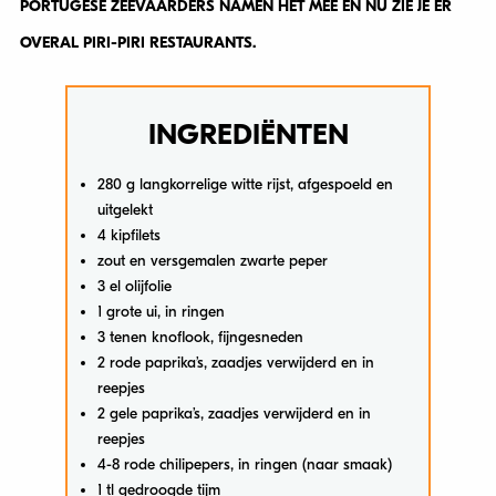
PORTUGESE ZEEVAARDERS NAMEN HET MEE EN NU ZIE JE ER
OVERAL PIRI-PIRI RESTAURANTS.
INGREDIËNTEN
280 g langkorrelige witte rijst, afgespoeld en
uitgelekt
4 kipfilets
zout en versgemalen zwarte peper
3 el olijfolie
1 grote ui, in ringen
3 tenen knoflook, fijngesneden
2 rode paprika’s, zaadjes verwijderd en in
reepjes
2 gele paprika’s, zaadjes verwijderd en in
reepjes
4-8 rode chilipepers, in ringen (naar smaak)
1 tl gedroogde tijm