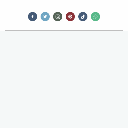
FEED ME SWEET
RECEPT: ARROZ DOCE (ZOETE RIJST
MET KANEEL)