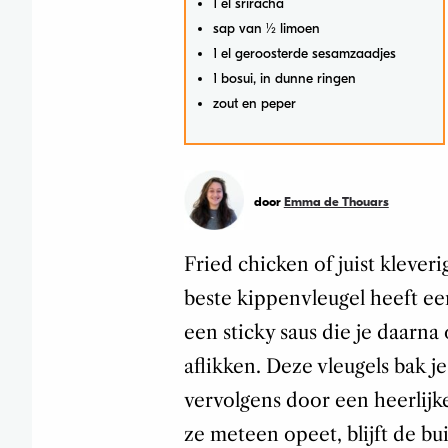
1 el sriracha
sap van 1⁄2 limoen
1 el geroosterde sesamzaadjes
1 bosui, in dunne ringen
zout en peper
door
Emma de Thouars
Fried chicken of juist kleve
beste kippenvleugel heeft e
een sticky saus die je daarna
aflikken. Deze vleugels bak j
vervolgens door een heerlijke 
ze meteen opeet, blijft de b