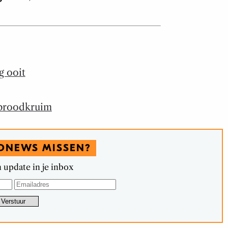
g ooit
 broodkruim
DNEWS MISSEN?
 update in je inbox