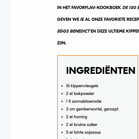
IN HET FAVORFLAV-KOOKBOEK
DE 100 
GEVEN WE JE AL ONZE FAVORIETE RECE
EGGS BENEDICT
EN DEZE ULTIEME KIPPE
ZIJN.
INGREDIËNTEN
16 kippenvleugels
2 el bakpoeder
1 tl zonnebloemolie
3 cm gemberwortel, geraspt
2 el honing
2 el bruine suiker
5 el lichte sojasaus