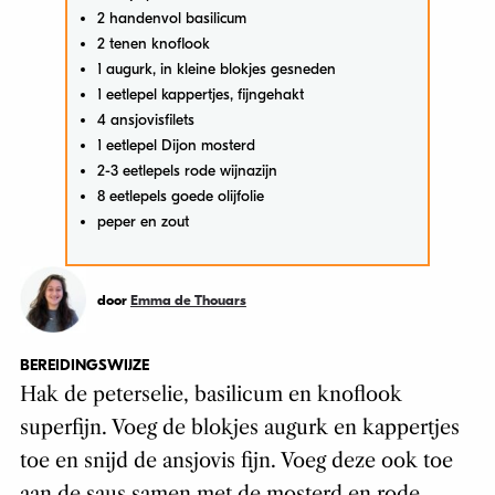
2 handenvol basilicum
2 tenen knoflook
1 augurk, in kleine blokjes gesneden
1 eetlepel kappertjes, fijngehakt
4 ansjovisfilets
1 eetlepel Dijon mosterd
2-3 eetlepels rode wijnazijn
8 eetlepels goede olijfolie
peper en zout
door
Emma de Thouars
BEREIDINGSWIJZE
Hak de peterselie, basilicum en knoflook
superfijn. Voeg de blokjes augurk en kappertjes
toe en snijd de ansjovis fijn. Voeg deze ook toe
aan de saus samen met de mosterd en rode