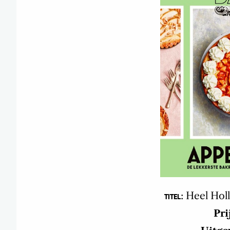
: Heel Hol
TITEL
Pri