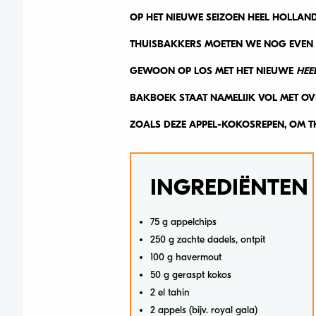
OP HET NIEUWE SEIZOEN HEEL HOLLAN
THUISBAKKERS MOETEN WE NOG EVEN W
GEWOON OP LOS MET HET NIEUWE
HEE
BAKBOEK STAAT NAMELIJK VOL MET OVER
ZOALS DEZE APPEL-KOKOSREPEN, OM TH
INGREDIËNTEN
75 g appelchips
250 g zachte dadels, ontpit
100 g havermout
50 g geraspt kokos
2 el tahin
2 appels (bijv. royal gala)