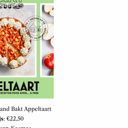
land Bakt Appeltaart
js
: €22,50