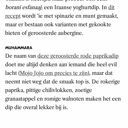
borani esfanaaj
; een Iraanse yoghurtdip. In
dit
recept
wordt ‘ie met spinazie en munt gemaakt,
maar er bestaan ook varianten met gekookte
bieten of geroosterde aubergine.
MUHAMMARA
De naam van
deze geroosterde rode paprikadip
doet me altijd denken aan iemand die heel evil
lacht (
Mojo Jojo om precies te zijn
), maar dat
neemt niet weg dat de smaak top is. De rokerige
paprika, pittige chilivlokken, zoetige
granaatappel en romige walnoten maken het een
dip die overal lekker bij is.