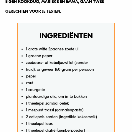
EIGEN KOOKDUO, MARIEKE EN EMMA, GAAN TWEE
GERECHTEN VOOR JE TESTEN.
INGREDIËNTEN
1 grote witte Spaanse zoete ui
1 groene peper
zeebaars- of kabeljauwfilet (zonder
huid), ongeveer 160 gram per persoon
peper
zout
1 courgette
plantaardige olie, om in te bakken
1 theelepel sambal oelek
1 mespunt trassi (garnalenpasta)
2 eetlepels santen (ingedikte kokosmelk)
1 theelepel laos
1 theelepel djahé (gemberpoeder)