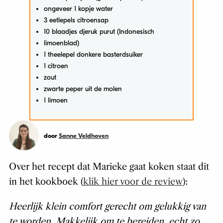
ongeveer 1 kopje water
3 eetlepels citroensap
10 blaadjes djeruk purut (Indonesisch
limoenblad)
1 theelepel donkere basterdsuiker
1 citroen
zout
zwarte peper uit de molen
1 limoen
door
Sanne Veldhoven
Over het recept dat Marieke gaat koken staat dit
in het kookboek (
klik hier voor de review
):
Heerlijk klein comfort gerecht om gelukkig van
te worden. Makkelijk om te bereiden, echt zo