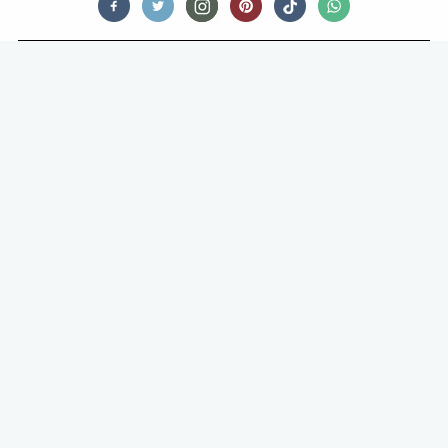
NIEUWS
BARBECUE DOCU OP NETFLIX
URENLANG KUNNEN WIJ ONS OP VERGAPEN AAN VLEES DAT
WORDT GEROOSTERD BOVEN ROOK OF VUUR. OF HET NOU