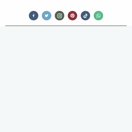
FEED ME CLASSICS
RECEPT: PAPA’S BROODJE
BUIKSPEK