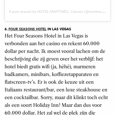
A
post shared by HOTEL MARTINEZ, Cannes (@martinezhotel)
6.
FOUR SEASONS HOTEL
IN LAS VEGAS
Het Four Seasons Hotel in Las Vegas is
verbonden aan het casino en rekent 60.000
dollar per nacht. Ik moest vooral lachen om de
beschrijving die zij geven over het verblijf: het
hotel biedt gratis wifi (ja, hèhè), marmeren
badkamers, minibars, koffiezetapparaten en
flatscreen-tv’s. Er is ook de keuze uit een
Italiaans restaurant/bar, een luxe steakhouse en
een cocktailbar. Sorry, maar dit klinkt toch echt
als een soort Holiday Inn? Maar dan dus voor
60.000 dollar. Het zal wel de plek zijn die