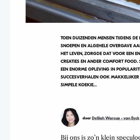
TOEN DUIZENDEN MENSEN TIJDENS D
SNOEPEN EN ALGEHELE OVERGAVE AAN 
HET LEVEN, ZORGDE DAT VOOR EEN EN
CREATIES EN ANDER COMFORT FOOD
EEN ENORME OPLEVING IN POPULARITE
SUCCESVERHALEN OOK MAKKELIJKER D
SIMPELE KOEKJE…
door
Delilah Warcup - van Eyck
Bij ons is zo’n klein speculo