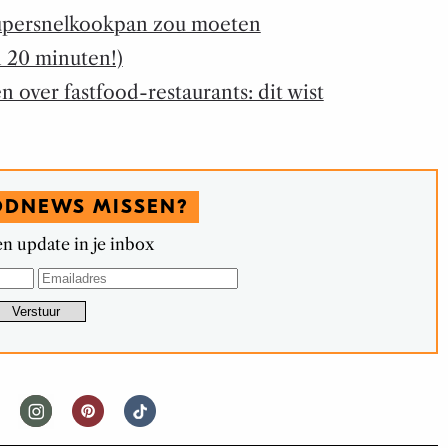
upersnelkookpan zou moeten
n 20 minuten!)
n over fastfood-restaurants: dit wist
ODNEWS MISSEN?
n update in je inbox