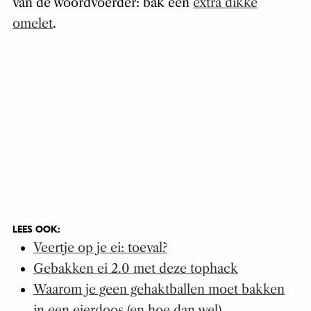
van de woordvoerder: bak een
extra dikke
omelet
.
LEES OOK:
Veertje op je ei: toeval?
Gebakken ei 2.0 met deze tophack
Waarom je geen gehaktballen moet bakken
in een eierdoos (en hoe dan wel)