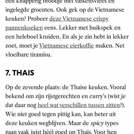
een knapperig broodje met varkensvlees en
ingelegde groenten. Ook gek op de Vietnamese
keuken? Probeer
deze Vietnamese crispy
pannenkoeken
eens. Lekker met buikspek en
een heleboel kruiden. En als je zin hebt in lekker
zoet, moet je
Vietnamese eierkoffie
maken. Net
vloeibare tiramisu.
7. THAIS
Op de zevende plaats: de Thaise keuken. Vooral
bekend om zijn rijstgerechten en curry’s (wist je
dat daar nog
heel wat verschillen tussen zitten
?).
Wie niet goed tegen pittig kan, kan beter uit
deze keuken wegblijven. Maar de
spicy
types
gaan vaak juist héél goed op Thais. Voor hen