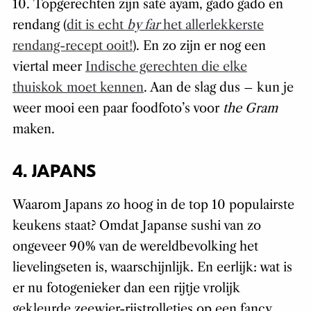
10. Topgerechten zijn saté ayam, gado gado en
rendang (
dit is echt
by far
het allerlekkerste
rendang-recept ooit!
). En zo zijn er nog een
viertal meer
Indische gerechten die elke
thuiskok moet kennen
. Aan de slag dus – kun je
weer mooi een paar foodfoto’s voor
the Gram
maken.
4. JAPANS
Waarom Japans zo hoog in de top 10 populairste
keukens staat? Omdat Japanse sushi van zo
ongeveer 90% van de wereldbevolking het
lievelingseten is, waarschijnlijk. En eerlijk: wat is
er nu fotogenieker dan een rijtje vrolijk
gekleurde zeewier-rijstrolletjes op een fancy