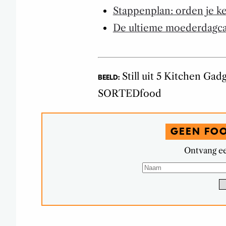
Stappenplan: orden je k
De ultieme moederdagca
Still uit 5 Kitchen Ga
BEELD:
SORTEDfood
GEEN FO
Ontvang ee