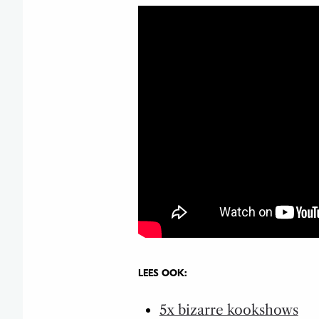
LEES OOK:
5x bizarre kookshows