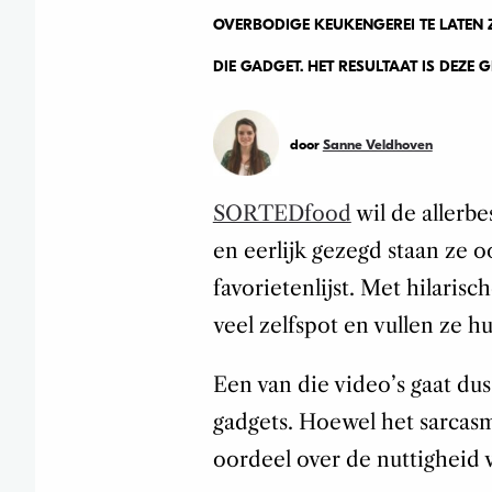
OVERBODIGE KEUKENGEREI TE LATEN Z
DIE GADGET. HET RESULTAAT IS DEZE 
door
Sanne Veldhoven
SORTEDfood
wil de allerbe
en eerlijk gezegd staan ze
favorietenlijst. Met hilaris
veel zelfspot en vullen ze h
Een van die video’s gaat du
gadgets. Hoewel het sarcasm
oordeel over de nuttigheid v