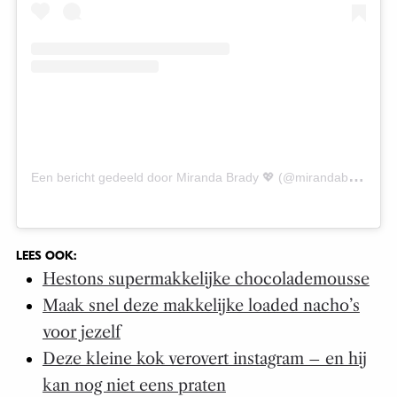
E
en bericht gedeeld door Miranda Brady 💖 (@mirandabrady)
LEES OOK:
Hestons supermakkelijke chocolademousse
Maak snel deze makkelijke loaded nacho’s
voor jezelf
Deze kleine kok verovert instagram – en hij
kan nog niet eens praten