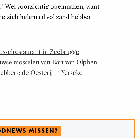
er.’ Wel voorzichtig openmaken, want
die zich helemaal vol zand hebben
sselrestaurant in Zeebrugge
uwse mosselen van Bart van Olphen
ebbers: de Oesterij in Yerseke
ODNEWS MISSEN?