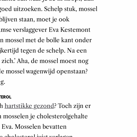
goed uitzoeken. Schelp stuk, mossel
lijven staan, moet je ook
amse verslaggever Eva Kestemont
n mossel met de bolle kant onder
jkertijd tegen de schelp. Na een
 zich.’ Aha, de mossel moest nog
 de mossel wagenwijd openstaan?
g.
TEROL
ch
hartstikke gezond
? Toch zijn er
 mosselen je cholesterolgehalte
us Eva. Mosselen bevatten