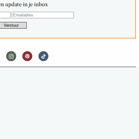
n update in je inbox
IPS & TRICKS
 NOG VAKER (EN EFFICIËNTER) TE
BRUIKEN