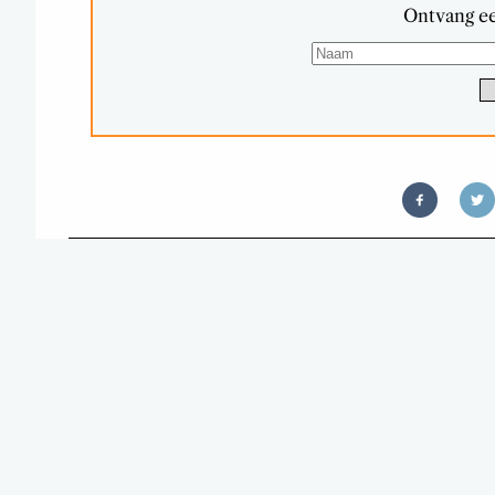
Ontvang ee
T
6 TIPS OM JE SLOWCOOKER
GE