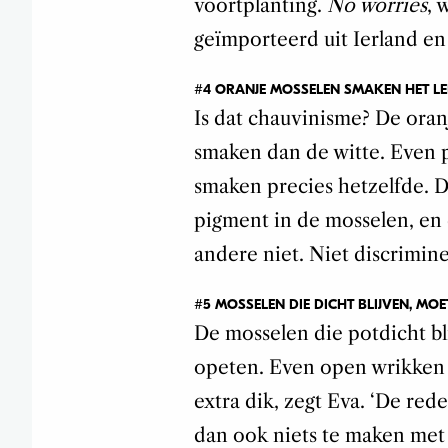
voortplanting.
No worries
, 
geïmporteerd uit Ierland e
#4 ORANJE MOSSELEN SMAKEN HET L
Is dat chauvinisme? De oran
smaken dan de witte. Even p
smaken precies hetzelfde. D
pigment in de mosselen, en
andere niet. Niet discrimin
#5 MOSSELEN DIE DICHT BLIJVEN, M
De mosselen die potdicht bl
opeten. Even open wrikken m
extra dik, zegt Eva. ‘De red
dan ook niets te maken met