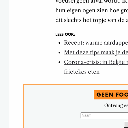
voedsel geen afval wordt. I
hun eigen ogen zien hoe groo
dit slechts het topje van de 
LEES OOK:
Recept: warme aardappels
Met deze tips maak je de
Corona-crisis: in Belgi
frietekes eten
GEEN FO
Ontvang ee