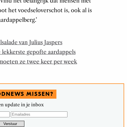
k vind het belangrijk dat mensen met
t het voedseloverschot is, ook al is
aardappelberg.’
alade van Julius Jaspers
 lekkerste gepofte aardappels
ë moeten ze twee keer per week
ODNEWS MISSEN?
n update in je inbox