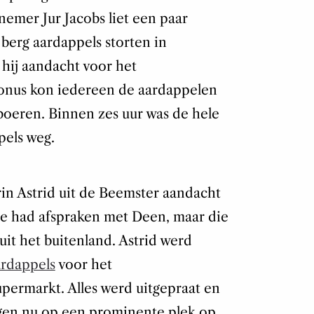
fnemer Jur Jacobs liet een paar
erg aardappels storten in
ij aandacht voor het
onus kon iedereen de aardappelen
boeren. Binnen zes uur was de hele
pels weg.
in Astrid uit de Beemster aandacht
Ze had afspraken met Deen, maar die
uit het buitenland. Astrid werd
ardappels
voor het
upermarkt. Alles werd uitgepraat en
ggen nu op een prominente plek op