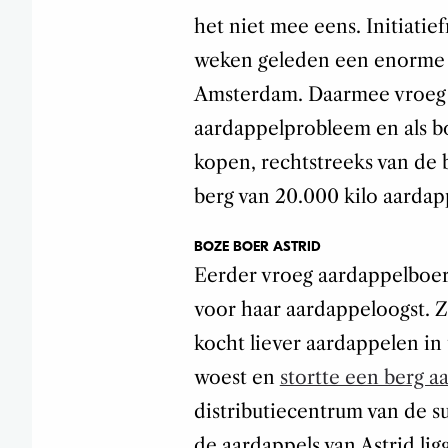
het niet mee eens. Initiatie
weken geleden een enorme b
Amsterdam. Daarmee vroeg h
aardappelprobleem en als b
kopen, rechtstreeks van de 
berg van 20.000 kilo aardap
BOZE BOER ASTRID
Eerder vroeg aardappelboer
voor haar aardappeloogst. 
kocht liever aardappelen in 
woest en
stortte een berg a
distributiecentrum van de s
de aardappels van Astrid li