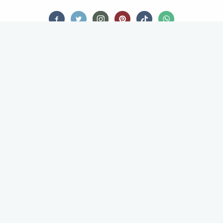
FOOD STORIES
DEZE ZEVEN DINGEN GAAN WE
NA 1 JUNI NIET MEEMAKEN