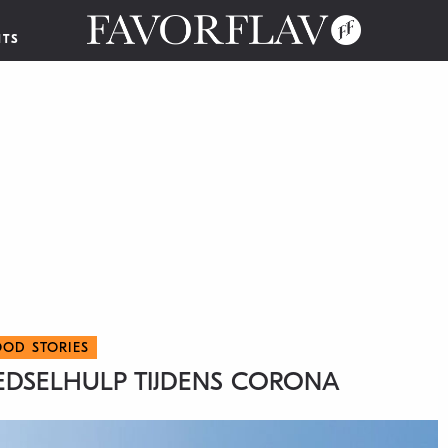
NTS
OOD STORIES
OEDSELHULP TIJDENS CORONA