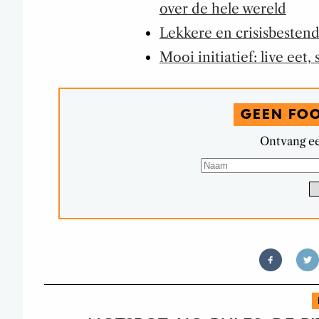
over de hele wereld
Lekkere en crisisbesten
Mooi initiatief: live ee
GEEN FO
Ontvang ee