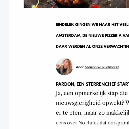
EINDELIJK GINGEN WE NAAR HET VE
AMSTERDAM, DE NIEUWE PIZZERIA VA
DAAR WERDEN AL ONZE VERWACHTIN
door
Sharon van Lokhorst
PARDON, EEN STERRENCHEF START
Ja, een opmerkelijk stap d
nieuwsgierigheid opwekt? 
er te eten, maar zo makkeli
eens over No Rules
dat oorspronk