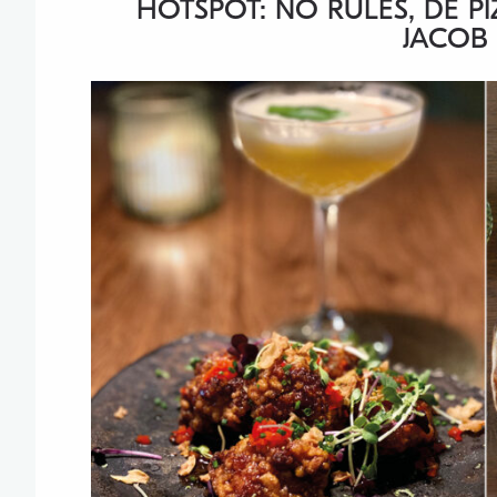
HOTSPOT: NO RULES, DE P
JACOB