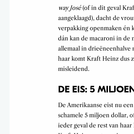
way José
(of in dit geval Kra
aangeklaagd), dacht de vrou
verpakking openmaken én ka
dán kan de macaroni in de 
allemaal in drieëneenhalve 
haar komt Kraft Heinz dus zi
misleidend.
DE EIS: 5 MILJO
De Amerikaanse eist nu een
schamele 5 miljoen dollar, o
ieder geval de rest van ha