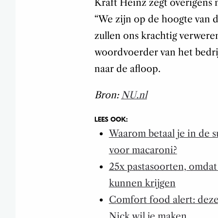
Kraft Heinz zegt overigens n
“We zijn op de hoogte van d
zullen ons krachtig verwere
woordvoerder van het bedri
naar de afloop.
Bron:
NU.nl
LEES OOK:
Waarom betaal je in de 
voor macaroni?
25x pastasoorten, omdat 
kunnen krijgen
Comfort food alert: dez
Nick wil je maken