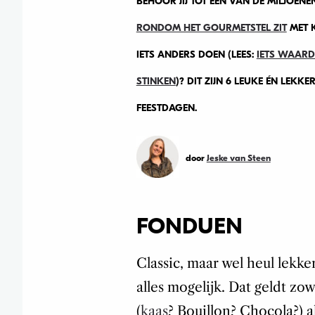
BEHOOR JIJ TOT ÉÉN VAN DE MILJOEN
RONDOM HET GOURMETSTEL ZIT
MET K
IETS ANDERS DOEN (LEES:
IETS WAARD
STINKEN
)? DIT ZIJN 6 LEUKE ÉN LEKK
FEESTDAGEN.
door
Jeske van Steen
FONDUEN
Classic, maar wel heul lekker
alles mogelijk. Dat geldt zo
(
kaas
? Bouillon? Chocola?) 