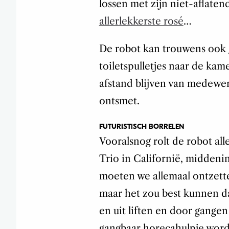
lossen met zijn niet-aflat
allerlekkerste rosé
…
De robot kan trouwens ook
toiletspulletjes naar de kam
afstand blijven van medewer
ontsmet.
FUTURISTISCH BORRELEN
Vooralsnog rolt de robot al
Trio in Californië, midden
moeten we allemaal ontzette
maar het zou best kunnen da
en uit liften en door gange
gangbaar horecahulpje word