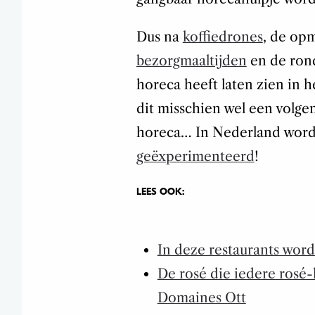
Dus na
koffiedrones
, de op
bezorgmaaltijden
en de rond
horeca heeft laten zien in 
dit misschien wel een volge
horeca… In Nederland wordt
geëxperimenteerd
!
LEES OOK:
In deze restaurants word
De rosé die iedere rosé-
Domaines Ott