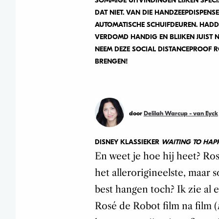
SOMMIGE UITVINDINGEN LIJKEN SPEC
DAT NIET. VAN DIE HANDZEEPDISPENSE
AUTOMATISCHE SCHUIFDEUREN. HADD
VERDOMD HANDIG EN BLIJKEN JUIST 
NEEM DEZE SOCIAL DISTANCEPROOF R
BRENGEN!
door
Delilah Warcup - van Eyck
DISNEY KLASSIEKER
WAITING TO HAP
En weet je hoe hij heet? Ro
het allerorigineelste, maar
best hangen toch? Ik zie al
Rosé de Robot film na film (