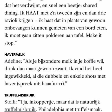
dat het verdwijnt, en snel een beetje:
shared
dining
. Ik HAAT met z’n tweeën zijn en dan drie
ravioli krijgen – ik haat dat in plaats van gewoon
onbevangen kunnen genieten van een bord eten,
ik moet gaan zitten polderen aan tafel.
Make it
stop
.
”
HAVERMELK
Adeline
: “
Als je bijzondere melk in je
koffie
wil,
drink dan maar gewoon zwart. Ik vind het heel
ingewikkeld, al die dubbele en enkele shots met
haver (spreek uit: haaafurrrr)
.
”
TRUFFELMISBRUIK
Steffi
: “
Tja, inkoppertje, maar dat is natuurlijk
truffelmisbruik
. Philadelphia met truffelsmaak.