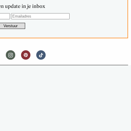
n update in je inbox
IPS & TRICKS
ILT JE OVENFRIET NAAR EEN HOGER
NIVEAU