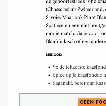
de geboortestreek is helema
(Chasselas) uit Zwitserland
Savoie. Maar ook Pinot Bla
Spätlese en een niet houtge
mooie match. Ga je voor roo
Blaufränkisch of een ander
LEES OOK:
9x de lekkerste kaasfon
Spice up je kaasfondue
Saganaki: beter dan kaas
GEEN FO