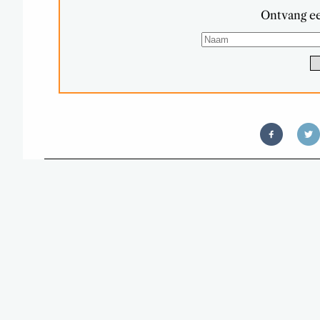
Ontvang ee
T
DIT GEHEIME INGREDIËNT T