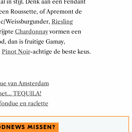
al in stijl. Denk aan een Fendant
, een Roussette, of Apremont de
nc/Weissburgunder,
Riesling
rijpte
Chardonnay
vormen een
d, dan is fruitige Gamay,
e
Pinot Noir
-achtige de beste keus.
due van Amsterdam
 met… TEQUILA!
fondue en raclette
ODNEWS MISSEN?