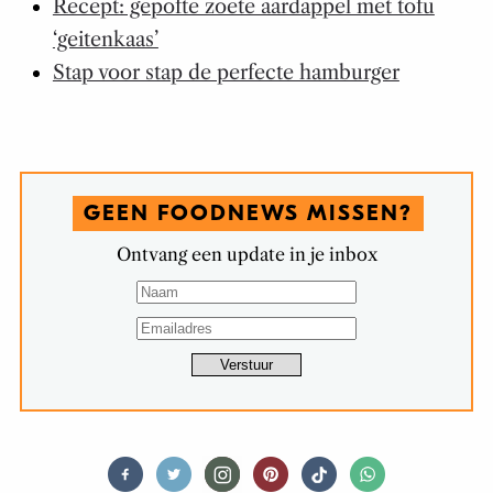
Recept: gepofte zoete aardappel met tofu
‘geitenkaas’
Stap voor stap de perfecte hamburger
GEEN FOODNEWS MISSEN?
Ontvang een update in je inbox